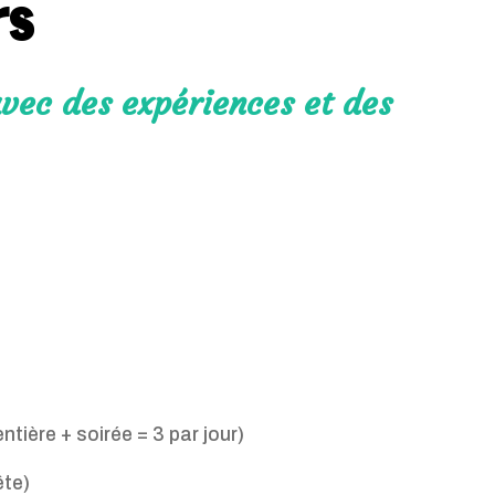
rs
avec des expériences et des
ntière + soirée = 3 par jour)
ête)