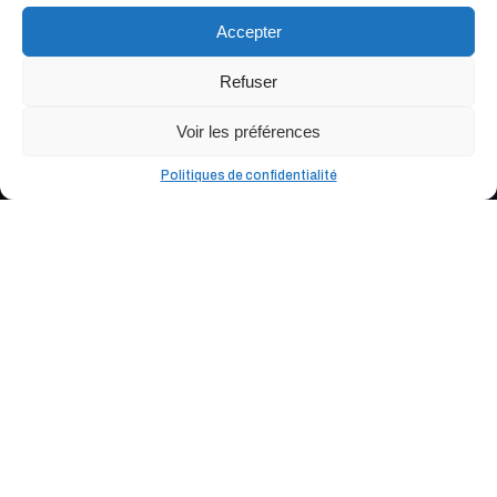
questionnaire
Accepter
Mes souhaits
Refuser
Contact
Voir les préférences
Politiques de confidentialité
contact@livelafrance.com
+ 33 (0)6 15 52 09 22
Mentions légales