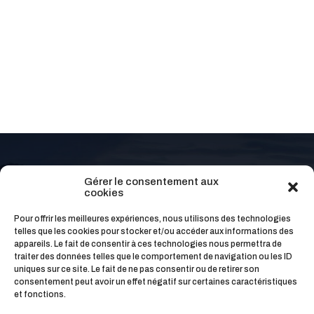
Gérer le consentement aux
cookies
Pour offrir les meilleures expériences, nous utilisons des technologies
Pour une demi-journée ou votre
telles que les cookies pour stocker et/ou accéder aux informations des
appareils. Le fait de consentir à ces technologies nous permettra de
séjour complet, contactez-nous
traiter des données telles que le comportement de navigation ou les ID
uniques sur ce site. Le fait de ne pas consentir ou de retirer son
consentement peut avoir un effet négatif sur certaines caractéristiques
Dites-nous en plus sur vous, et remplissez le
et fonctions.