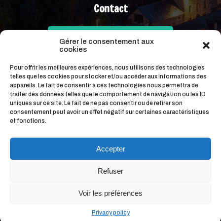
Contact
contact@livelafrance.com
Gérer le consentement aux
cookies
+ 33 (0)6 15 52 09 22
Pour offrir les meilleures expériences, nous utilisons des technologies
telles que les cookies pour stocker et/ou accéder aux informations des
appareils. Le fait de consentir à ces technologies nous permettra de
traiter des données telles que le comportement de navigation ou les ID
uniques sur ce site. Le fait de ne pas consentir ou de retirer son
consentement peut avoir un effet négatif sur certaines caractéristiques
et fonctions.
Accepter
Terms of Use
Refuser
Privacy Policy
Manage Coockies
Voir les préférences
© 2023 Live la France. All Rights Reserved.
Conception : Impulsia Web
Privacy policy