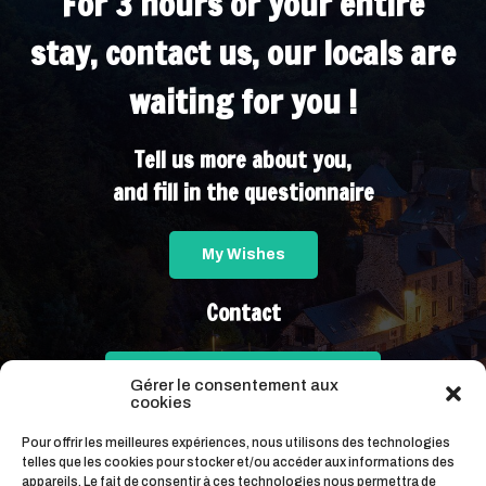
For 3 hours or your entire
stay, contact us, our locals are
waiting for you !
Tell us more about you,
and fill in the questionnaire
My Wishes
Contact
contact@livelafrance.com
Gérer le consentement aux
cookies
+ 33 (0)6 15 52 09 22
Pour offrir les meilleures expériences, nous utilisons des technologies
telles que les cookies pour stocker et/ou accéder aux informations des
appareils. Le fait de consentir à ces technologies nous permettra de