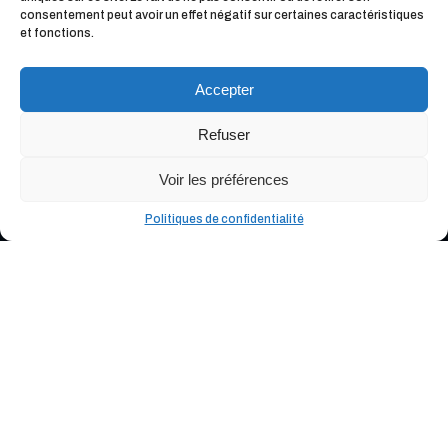
consentement peut avoir un effet négatif sur certaines caractéristiques
et fonctions.
Accepter
Refuser
Voir les préférences
Politiques de confidentialité
Pour une demi-journée ou votre
séjour complet, contactez-nous
Dites-nous en plus sur vous, et remplissez le
questionnaire
Mes souhaits